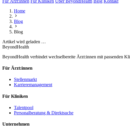
Für Ärzt:innen
Für Kliniken
Über BeyondHealth
Blog
Kontakt
Home
Blog
Blog
Artikel wird geladen …
BeyondHealth
BeyondHealth verbindet wechselbereite Ärzt:innen mit passenden Klin
Für Ärzt:innen
Stellenmarkt
Karrieremanagement
Für Kliniken
Talentpool
Personalberatung & Direktsuche
Unternehmen