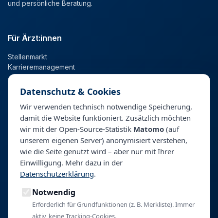
und persönliche Beratung.
Für Ärzt:innen
Stellenmarkt
Karrieremanagement
Datenschutz & Cookies
Für Kliniken
Wir verwenden technisch notwendige Speicherung,
damit die Website funktioniert. Zusätzlich möchten
Talentpool
wir mit der Open-Source-Statistik
Matomo
(auf
Personalberatung & Direktsuche
unserem eigenen Server) anonymisiert verstehen,
wie die Seite genutzt wird – aber nur mit Ihrer
Einwilligung. Mehr dazu in der
Unternehmen
Datenschutzerklärung
.
Über BeyondHealth
Notwendig
Blog
Kontakt
Erforderlich für Grundfunktionen (z. B. Merkliste). Immer
aktiv, keine Tracking-Cookies.