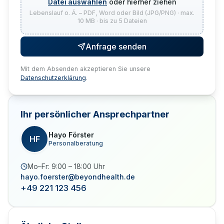
Datei auswählen
oder hierher ziehen
Lebenslauf o. Ä. – PDF, Word oder Bild (JPG/PNG) · max.
10 MB · bis zu 5 Dateien
Anfrage senden
Mit dem Absenden akzeptieren Sie unsere
Datenschutzerklärung
.
Ihr persönlicher Ansprechpartner
Hayo Förster
HF
Personalberatung
Mo–Fr: 9:00 – 18:00 Uhr
hayo.foerster@beyondhealth.de
+49 221 123 456