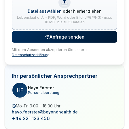
Datei auswählen
oder hierher ziehen
Lebenslauf o. Ä. – PDF, Word oder Bild (JPG/PNG) · max.
10 MB · bis zu 5 Dateien
Anfrage senden
Mit dem Absenden akzeptieren Sie unsere
Datenschutzerklärung
.
Ihr persönlicher Ansprechpartner
Hayo Förster
HF
Personalberatung
Mo–Fr: 9:00 – 18:00 Uhr
hayo.foerster@beyondhealth.de
+49 221 123 456