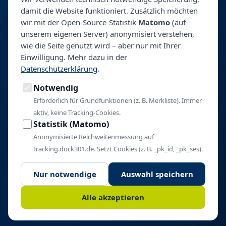
damit die Website funktioniert. Zusätzlich möchten
Talentpool
wir mit der Open-Source-Statistik
Matomo
(auf
Personalberatung & Direktsuche
unserem eigenen Server) anonymisiert verstehen,
wie die Seite genutzt wird – aber nur mit Ihrer
Einwilligung. Mehr dazu in der
Unternehmen
Datenschutzerklärung
.
Über BeyondHealth
Notwendig
Blog
Kontakt
Erforderlich für Grundfunktionen (z. B. Merkliste). Immer
aktiv, keine Tracking-Cookies.
Impressum
Statistik (Matomo)
Datenschutz
Anonymisierte Reichweitenmessung auf
Cookie-Einstellungen
tracking.dock301.de. Setzt Cookies (z. B. _pk_id, _pk_ses).
Nur notwendige
Auswahl speichern
© 2026 BeyondHealth. Alle Rechte vorbehalten.
Alle akzeptieren