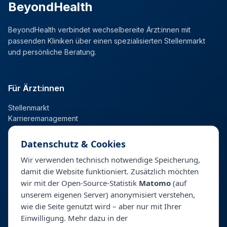
BeyondHealth
BeyondHealth verbindet wechselbereite Ärzt:innen mit
passenden Kliniken über einen spezialisierten Stellenmarkt
und persönliche Beratung.
Für Ärzt:innen
Stellenmarkt
Karrieremanagement
Datenschutz & Cookies
Für Kliniken
Wir verwenden technisch notwendige Speicherung,
damit die Website funktioniert. Zusätzlich möchten
Talentpool
wir mit der Open-Source-Statistik
Matomo
(auf
Personalberatung & Direktsuche
unserem eigenen Server) anonymisiert verstehen,
wie die Seite genutzt wird – aber nur mit Ihrer
Einwilligung. Mehr dazu in der
Unternehmen