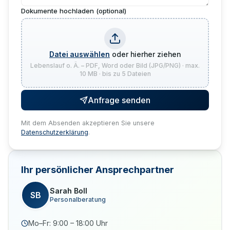
Dokumente hochladen (optional)
Datei auswählen
oder hierher ziehen
Lebenslauf o. Ä. – PDF, Word oder Bild (JPG/PNG) · max.
10 MB · bis zu 5 Dateien
Anfrage senden
Mit dem Absenden akzeptieren Sie unsere
Datenschutzerklärung
.
Ihr persönlicher Ansprechpartner
Sarah Boll
SB
Personalberatung
Mo–Fr: 9:00 – 18:00 Uhr