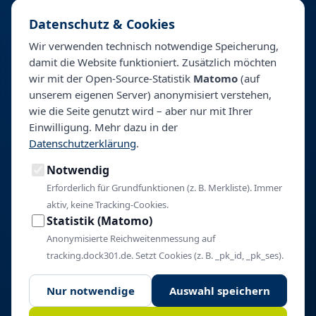
Datenschutz & Cookies
Für Kliniken
Wir verwenden technisch notwendige Speicherung,
damit die Website funktioniert. Zusätzlich möchten
Talentpool
wir mit der Open-Source-Statistik
Matomo
(auf
Personalberatung & Direktsuche
unserem eigenen Server) anonymisiert verstehen,
wie die Seite genutzt wird – aber nur mit Ihrer
Einwilligung. Mehr dazu in der
Unternehmen
Datenschutzerklärung
.
Über BeyondHealth
Notwendig
Blog
Kontakt
Erforderlich für Grundfunktionen (z. B. Merkliste). Immer
aktiv, keine Tracking-Cookies.
Impressum
Statistik (Matomo)
Datenschutz
Anonymisierte Reichweitenmessung auf
Cookie-Einstellungen
tracking.dock301.de. Setzt Cookies (z. B. _pk_id, _pk_ses).
Nur notwendige
Auswahl speichern
© 2026 BeyondHealth. Alle Rechte vorbehalten.