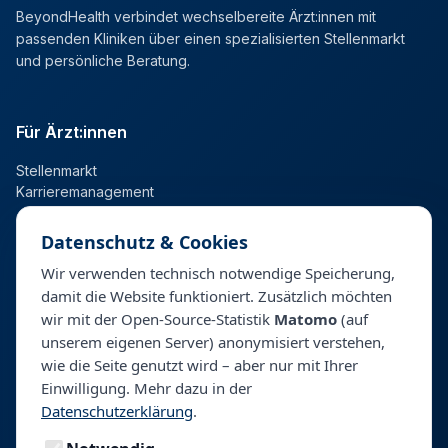
BeyondHealth verbindet wechselbereite Ärzt:innen mit
passenden Kliniken über einen spezialisierten Stellenmarkt
und persönliche Beratung.
Für Ärzt:innen
Stellenmarkt
Karrieremanagement
Datenschutz & Cookies
Für Kliniken
Wir verwenden technisch notwendige Speicherung,
damit die Website funktioniert. Zusätzlich möchten
Talentpool
wir mit der Open-Source-Statistik
Matomo
(auf
Personalberatung & Direktsuche
unserem eigenen Server) anonymisiert verstehen,
wie die Seite genutzt wird – aber nur mit Ihrer
Einwilligung. Mehr dazu in der
Unternehmen
Datenschutzerklärung
.
Über BeyondHealth