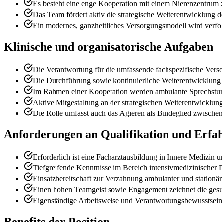
Es besteht eine enge Kooperation mit einem Nierenzentrum z
Das Team fördert aktiv die strategische Weiterentwicklung d
Ein modernes, ganzheitliches Versorgungsmodell wird verfolg
Klinische und organisatorische Aufgaben
Die Verantwortung für die umfassende fachspezifische Vers
Die Durchführung sowie kontinuierliche Weiterentwicklung
Im Rahmen einer Kooperation werden ambulante Sprechstund
Aktive Mitgestaltung an der strategischen Weiterentwicklung 
Die Rolle umfasst auch das Agieren als Bindeglied zwischen
Anforderungen an Qualifikation und Erfa
Erforderlich ist eine Facharztausbildung in Innere Medizin u
Tiefgreifende Kenntnisse im Bereich intensivmedizinischer Di
Einsatzbereitschaft zur Verzahnung ambulanter und stationä
Einen hohen Teamgeist sowie Engagement zeichnet die gesu
Eigenständige Arbeitsweise und Verantwortungsbewusstsein f
Benefits der Position