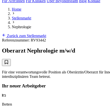
Für Ärzt:innen
Für Kliniken
Über BeyondHealth
Blog
Kontakt
Home
Stellenmarkt
Nephrologie
Zurück zum Stellenmarkt
Referenznummer: RV93442
Oberarzt Nephrologie m/w/d
Für eine verantwortungsvolle Position als Oberärztin/Oberarzt für In
interdisziplinären Team betreut.
Ihr neuer Arbeitgeber
Betten