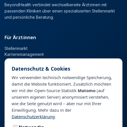
BeyondHealth verbindet wechselbereite Ärzt:innen mit
passenden Kliniken über einen spezialisierten Stellenmarkt
und persönliche Beratung.
Für Ärzt:innen
Stellenmarkt
Karrieremanagement
Datenschutz & Cookies
Für Kliniken
Wir verwenden technisch notwendige Speicherung,
damit die Website funktioniert. Zusätzlich möchten
Talentpool
wir mit der Open-Source-Statistik
Matomo
(auf
Personalberatung & Direktsuche
unserem eigenen Server) anonymisiert verstehen,
wie die Seite genutzt wird – aber nur mit Ihrer
Einwilligung. Mehr dazu in der
Unternehmen
Datenschutzerklärung
.
Über BeyondHealth