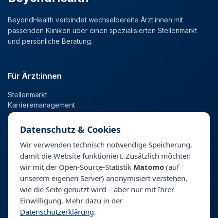
BeyondHealth verbindet wechselbereite Ärzt:innen mit
passenden Kliniken über einen spezialisierten Stellenmarkt
und persönliche Beratung.
Für Ärzt:innen
Stellenmarkt
Karrieremanagement
Datenschutz & Cookies
Für Kliniken
Wir verwenden technisch notwendige Speicherung,
damit die Website funktioniert. Zusätzlich möchten
Talentpool
wir mit der Open-Source-Statistik
Matomo
(auf
Personalberatung & Direktsuche
unserem eigenen Server) anonymisiert verstehen,
wie die Seite genutzt wird – aber nur mit Ihrer
Einwilligung. Mehr dazu in der
Unternehmen
Datenschutzerklärung
.