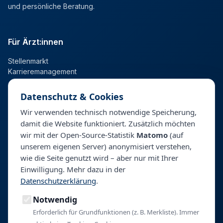
und persönliche Beratung.
Für Ärzt:innen
Stellenmarkt
Karrieremanagement
Datenschutz & Cookies
Für Kliniken
Wir verwenden technisch notwendige Speicherung,
damit die Website funktioniert. Zusätzlich möchten
Talentpool
wir mit der Open-Source-Statistik
Matomo
(auf
Personalberatung & Direktsuche
unserem eigenen Server) anonymisiert verstehen,
wie die Seite genutzt wird – aber nur mit Ihrer
Einwilligung. Mehr dazu in der
Unternehmen
Datenschutzerklärung
.
Über BeyondHealth
Notwendig
Blog
Kontakt
Erforderlich für Grundfunktionen (z. B. Merkliste). Immer