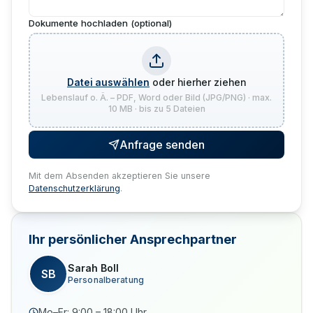
Dokumente hochladen (optional)
Datei auswählen
oder hierher ziehen
Lebenslauf o. Ä. – PDF, Word oder Bild (JPG/PNG) · max.
10 MB · bis zu 5 Dateien
Anfrage senden
Mit dem Absenden akzeptieren Sie unsere
Datenschutzerklärung
.
Ihr persönlicher Ansprechpartner
Sarah Boll
SB
Personalberatung
Mo–Fr: 9:00 – 18:00 Uhr