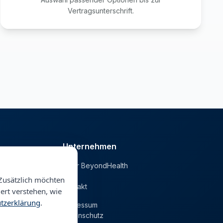
Vertragsunterschrift.
Unternehmen
Über BeyondHealth
he
Blog
Zusätzlich möchten
Kontakt
ert verstehen, wie
tzerklärung
.
Impressum
Datenschutz