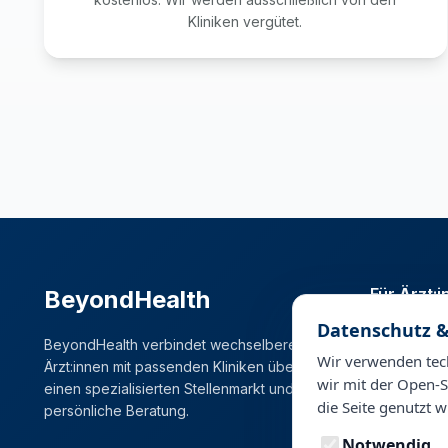
Kliniken vergütet.
Für Ärzt:
BeyondHealth
Datenschutz &
Stellenmark
BeyondHealth verbindet wechselbereite
Karrierema
Wir verwenden tech
Ärzt:innen mit passenden Kliniken über
wir mit der Open-S
einen spezialisierten Stellenmarkt und
die Seite genutzt w
persönliche Beratung.
Notwendig