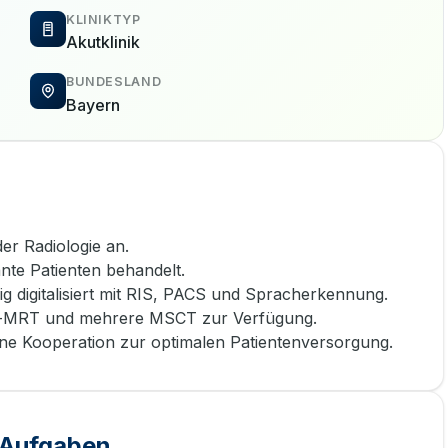
KLINIKTYP
Akutklinik
BUNDESLAND
Bayern
er Radiologie an.
nte Patienten behandelt.
dig digitalisiert mit RIS, PACS und Spracherkennung.
sla-MRT und mehrere MSCT zur Verfügung.
ine Kooperation zur optimalen Patientenversorgung.
e Aufgaben