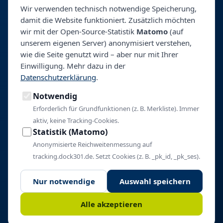
Für Kliniken
Wir verwenden technisch notwendige Speicherung,
damit die Website funktioniert. Zusätzlich möchten
Talentpool
wir mit der Open-Source-Statistik
Matomo
(auf
Personalberatung & Direktsuche
unserem eigenen Server) anonymisiert verstehen,
wie die Seite genutzt wird – aber nur mit Ihrer
Einwilligung. Mehr dazu in der
Unternehmen
Datenschutzerklärung
.
Über BeyondHealth
Notwendig
Blog
Kontakt
Erforderlich für Grundfunktionen (z. B. Merkliste). Immer
aktiv, keine Tracking-Cookies.
Impressum
Statistik (Matomo)
Datenschutz
Anonymisierte Reichweitenmessung auf
Cookie-Einstellungen
tracking.dock301.de. Setzt Cookies (z. B. _pk_id, _pk_ses).
Nur notwendige
Auswahl speichern
© 2026 BeyondHealth. Alle Rechte vorbehalten.
Alle akzeptieren