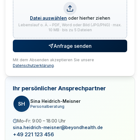
Datei auswählen
oder hierher ziehen
Lebenslauf o. Ä. – PDF, Word oder Bild (JPG/PNG) · max.
10 MB · bis zu 5 Dateien
Anfrage senden
Mit dem Absenden akzeptieren Sie unsere
Datenschutzerklärung
.
Ihr persönlicher Ansprechpartner
Sina Heidrich-Meisner
SH
Personalberatung
Mo–Fr: 9:00 – 18:00 Uhr
sina.heidrich-meisner@beyondhealth.de
+49 221 123 456