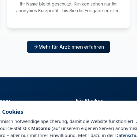
Ihr Name bleibt geschützt. Kliniken sehen nur Ihr
anonymes Kurzprofil – bis Sie die Freigabe erteilen.
Mehr für Ärzt:innen erfahren
innen
Für Kliniken
 Cookies
t
Talentpool
nagement
Personalberatung & Direktsuc
nisch notwendige Speicherung, damit die Website funktioniert. 
ource-Statistik
Matomo
(auf unserem eigenen Server) anonymisi
ird – aber nur mit Ihrer Einwilligung. Mehr dazu in der
Datenschu