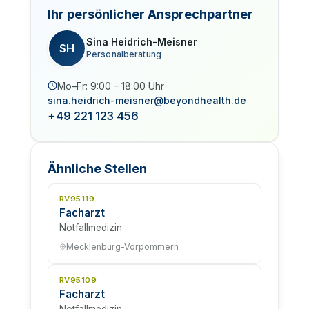
Ihr persönlicher Ansprechpartner
Sina Heidrich-Meisner
SH
Personalberatung
Mo–Fr: 9:00 – 18:00 Uhr
sina.heidrich-meisner@beyondhealth.de
+49 221 123 456
Ähnliche Stellen
RV95119
Facharzt
Notfallmedizin
Mecklenburg-Vorpommern
RV95109
Facharzt
Notfallmedizin