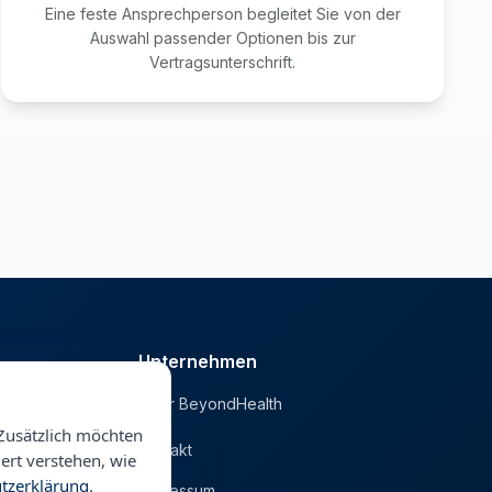
Eine feste Ansprechperson begleitet Sie von der
Auswahl passender Optionen bis zur
Vertragsunterschrift.
Unternehmen
Über BeyondHealth
he
Blog
Zusätzlich möchten
Kontakt
ert verstehen, wie
tzerklärung
.
Impressum