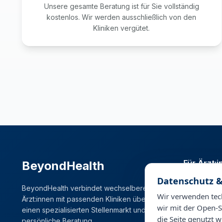
Unsere gesamte Beratung ist für Sie vollständig
kostenlos. Wir werden ausschließlich von den
Kliniken vergütet.
Für Ärzt:
BeyondHealth
Datenschutz &
Stellenmark
BeyondHealth verbindet wechselbereite
Karrierema
Wir verwenden tech
Ärzt:innen mit passenden Kliniken über
wir mit der Open-S
einen spezialisierten Stellenmarkt und
die Seite genutzt w
persönliche Beratung.