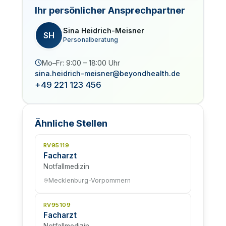
Ihr persönlicher Ansprechpartner
Sina Heidrich-Meisner
SH
Personalberatung
Mo–Fr: 9:00 – 18:00 Uhr
sina.heidrich-meisner@beyondhealth.de
+49 221 123 456
Ähnliche Stellen
RV95119
Facharzt
Notfallmedizin
Mecklenburg-Vorpommern
RV95109
Facharzt
Notfallmedizin