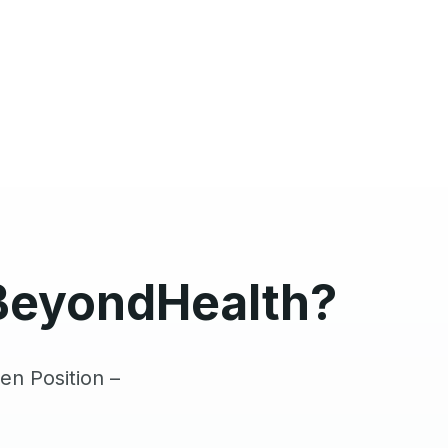
BeyondHealth?
en Position –