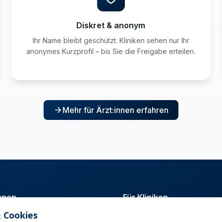
Diskret & anonym
Ihr Name bleibt geschützt. Kliniken sehen nur Ihr
anonymes Kurzprofil – bis Sie die Freigabe erteilen.
Mehr für Ärzt:innen erfahren
innen
Für Kliniken
 Cookies
t
Talentpool