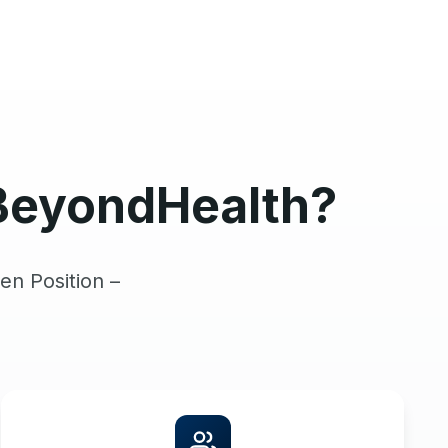
BeyondHealth?
en Position –