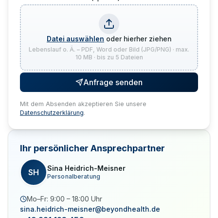
Datei auswählen
oder hierher ziehen
Lebenslauf o. Ä. – PDF, Word oder Bild (JPG/PNG) · max.
10 MB · bis zu 5 Dateien
Anfrage senden
Mit dem Absenden akzeptieren Sie unsere
Datenschutzerklärung
.
Ihr persönlicher Ansprechpartner
Sina Heidrich-Meisner
SH
Personalberatung
Mo–Fr: 9:00 – 18:00 Uhr
sina.heidrich-meisner@beyondhealth.de