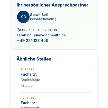
Ihr persönlicher Ansprechpartner
Sarah Boll
SB
Personalberatung
Mo–Fr: 9:00 – 18:00 Uhr
sarah.boll@beyondhealth.de
+49 221 123 456
Ähnliche Stellen
RV94822
Facharzt
Nephrologie
Hessen
RV94580
Facharzt
Nephrologie