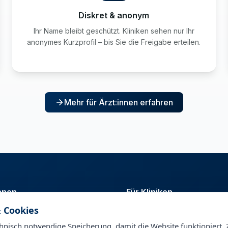
Diskret & anonym
Ihr Name bleibt geschützt. Kliniken sehen nur Ihr
anonymes Kurzprofil – bis Sie die Freigabe erteilen.
Mehr für Ärzt:innen erfahren
innen
Für Kliniken
 Cookies
t
Talentpool
nagement
Personalberatung & Direktsuc
nisch notwendige Speicherung, damit die Website funktioniert. 