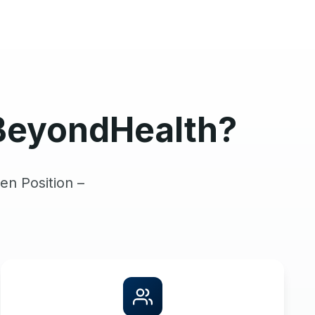
BeyondHealth?
en Position –