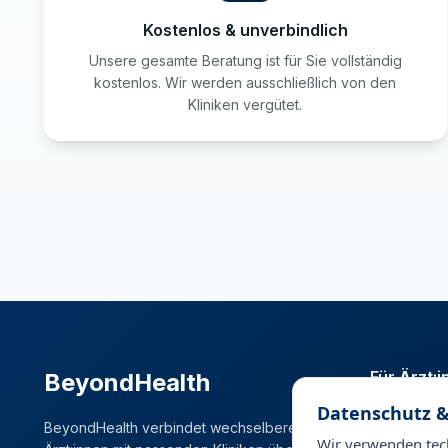
Kostenlos & unverbindlich
Unsere gesamte Beratung ist für Sie vollständig
kostenlos. Wir werden ausschließlich von den
Kliniken vergütet.
Für Ärzt:
BeyondHealth
Datenschutz &
Stellenmark
BeyondHealth verbindet wechselbereite
Karrierema
Wir verwenden tech