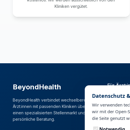
Kliniken vergütet.
Für Ärzt:
BeyondHealth
Datenschutz &
Stellenmark
BeyondHealth verbindet wechselbereite
Karrierema
Wir verwenden tech
Ärzt:innen mit passenden Kliniken über
wir mit der Open-S
einen spezialisierten Stellenmarkt und
die Seite genutzt w
persönliche Beratung.
Notwendig