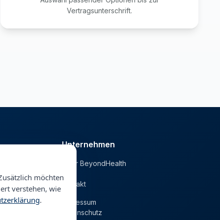
Vertragsunterschrift.
Unternehmen
Über BeyondHealth
he
Blog
Zusätzlich möchten
Kontakt
ert verstehen, wie
tzerklärung
.
Impressum
Datenschutz