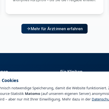
Mehr für Ärzt:innen erfahren
innen
Für Kliniken
 Cookies
t
Talentpool
nagement
Personalberatung & Direktsuc
nisch notwendige Speicherung, damit die Website funktioniert. 
ource-Statistik
Matomo
(auf unserem eigenen Server) anonymisi
ird – aber nur mit Ihrer Einwilligung. Mehr dazu in der
Datenschu