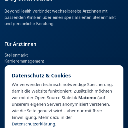
BeyondHealth verbindet wechselbereite Ärzt:innen mit
passenden Kliniken über einen spezialisierten Stellenmarkt
und persönliche Beratung.
Für Ärzt:innen
Stellenmarkt
Karrieremanagement
Datenschutz & Cookies
Für Kliniken
Wir verwenden technisch notwendige Speicherung,
damit die Website funktioniert. Zusätzlich möchten
Talentpool
wir mit der Open-Source-Statistik
Matomo
(auf
Personalberatung & Direktsuche
unserem eigenen Server) anonymisiert verstehen,
wie die Seite genutzt wird – aber nur mit Ihrer
Einwilligung. Mehr dazu in der
Unternehmen
Datenschutzerklärung
.