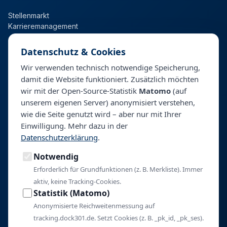
Stellenmarkt
Karrieremanagement
Datenschutz & Cookies
Für Kliniken
Wir verwenden technisch notwendige Speicherung,
damit die Website funktioniert. Zusätzlich möchten
Talentpool
wir mit der Open-Source-Statistik
Matomo
(auf
Personalberatung & Direktsuche
unserem eigenen Server) anonymisiert verstehen,
wie die Seite genutzt wird – aber nur mit Ihrer
Einwilligung. Mehr dazu in der
Unternehmen
Datenschutzerklärung
.
Über BeyondHealth
Notwendig
Blog
Kontakt
Erforderlich für Grundfunktionen (z. B. Merkliste). Immer
aktiv, keine Tracking-Cookies.
Impressum
Statistik (Matomo)
Datenschutz
Anonymisierte Reichweitenmessung auf
Cookie-Einstellungen
tracking.dock301.de. Setzt Cookies (z. B. _pk_id, _pk_ses).