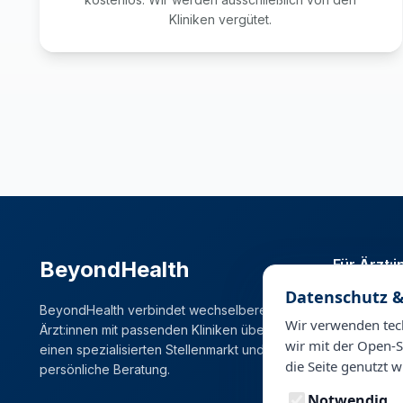
Kliniken vergütet.
Für Ärzt:
BeyondHealth
Datenschutz &
Stellenmark
BeyondHealth verbindet wechselbereite
Karrierema
Wir verwenden tech
Ärzt:innen mit passenden Kliniken über
wir mit der Open-S
einen spezialisierten Stellenmarkt und
die Seite genutzt w
persönliche Beratung.
Notwendig