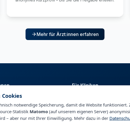
Mehr für Ärzt:innen erfahren
innen
Für Kliniken
 Cookies
t
Talentpool
nagement
Personalberatung & Direktsuc
nisch notwendige Speicherung, damit die Website funktioniert. 
ource-Statistik
Matomo
(auf unserem eigenen Server) anonymisi
ird – aber nur mit Ihrer Einwilligung. Mehr dazu in der
Datenschu