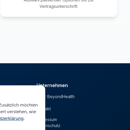
Vertragsunterschrift.
Unternehmen
Über BeyondHealth
he
Blog
Zusätzlich möchten
Kontakt
ert verstehen, wie
tzerklärung
.
Impressum
Datenschutz