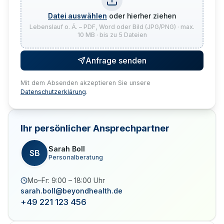
Datei auswählen
oder hierher ziehen
Lebenslauf o. Ä. – PDF, Word oder Bild (JPG/PNG) · max.
10 MB · bis zu 5 Dateien
Anfrage senden
Mit dem Absenden akzeptieren Sie unsere
Datenschutzerklärung
.
Ihr persönlicher Ansprechpartner
Sarah Boll
SB
Personalberatung
Mo–Fr: 9:00 – 18:00 Uhr
sarah.boll@beyondhealth.de
+49 221 123 456