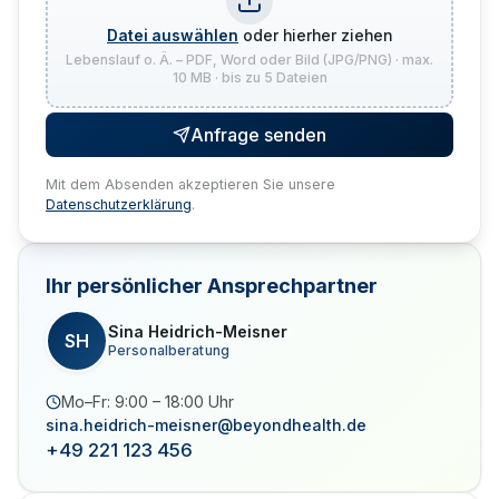
Datei auswählen
oder hierher ziehen
Lebenslauf o. Ä. – PDF, Word oder Bild (JPG/PNG) · max.
10 MB · bis zu 5 Dateien
Anfrage senden
Mit dem Absenden akzeptieren Sie unsere
Datenschutzerklärung
.
Ihr persönlicher Ansprechpartner
Sina Heidrich-Meisner
SH
Personalberatung
Mo–Fr: 9:00 – 18:00 Uhr
sina.heidrich-meisner@beyondhealth.de
+49 221 123 456