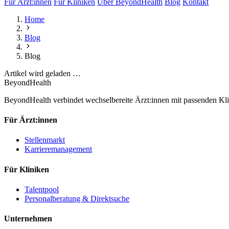
Für Ärzt:innen
Für Kliniken
Über BeyondHealth
Blog
Kontakt
Home
Blog
Blog
Artikel wird geladen …
BeyondHealth
BeyondHealth verbindet wechselbereite Ärzt:innen mit passenden Klin
Für Ärzt:innen
Stellenmarkt
Karrieremanagement
Für Kliniken
Talentpool
Personalberatung & Direktsuche
Unternehmen