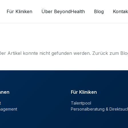
Für Kliniken
Über BeyondHealth
Blog
Kontak
Der Artikel konnte nicht gefunden werden.
Zurück zum Blo
innen
Für Kliniken
t
Talentpool
nagement
Personalberatung & Direktsuc