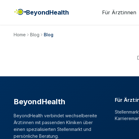
BeyondHealth
Für Ärzt:innen
Home
Blog
Blog
Für Ärzt:
BeyondHealth
Stellenmark
BeyondHealth verbindet wechselbereite
Karrierema
Ärzt:innen mit passenden Kliniken über
einen spezialisierten Stellenmarkt und
persönliche Beratung.