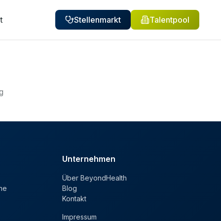
t
Stellenmarkt
Talentpool
g
Unternehmen
Über BeyondHealth
he
Blog
Kontakt
Impressum