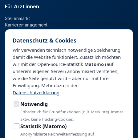
Für Ärzt:innen
Stellenmarkt
Karrieremanagement
Datenschutz & Cookies
Für Kliniken
Wir verwenden technisch notwendige Speicherung,
damit die Website funktioniert. Zusätzlich möchten
Talentpool
wir mit der Open-Source-Statistik
Matomo
(auf
Personalberatung & Direktsuche
unserem eigenen Server) anonymisiert verstehen,
wie die Seite genutzt wird – aber nur mit Ihrer
Einwilligung. Mehr dazu in der
Unternehmen
Datenschutzerklärung
.
Über BeyondHealth
Notwendig
Blog
Kontakt
Erforderlich für Grundfunktionen (z. B. Merkliste). Immer
aktiv, keine Tracking-Cookies.
Impressum
Statistik (Matomo)
Datenschutz
Anonymisierte Reichweitenmessung auf
Cookie-Einstellungen